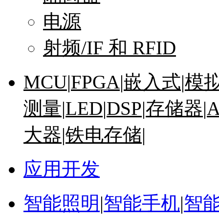
电源
射频/IF 和 RFID
MCU
|
FPGA
|
嵌入式
|
模
测量
|
LED
|
DSP
|
存储器
|
大器
|
铁电存储
|
应用开发
智能照明
|
智能手机
|
智