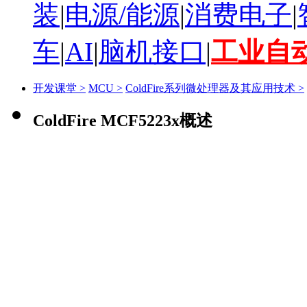
装
|
电源/能源
|
消费电子
|
车
|
AI
|
脑机接口
|
工业自
开发课堂 >
MCU >
ColdFire系列微处理器及其应用技术 >
ColdFire MCF5223x概述