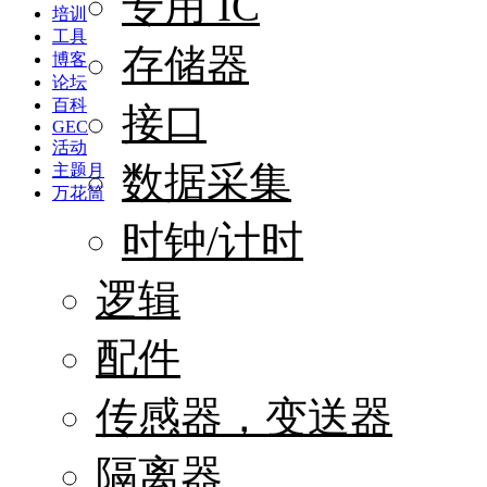
专用 IC
培训
工具
存储器
博客
论坛
百科
接口
GEC
活动
数据采集
主题月
万花筒
时钟/计时
逻辑
配件
传感器，变送器
隔离器